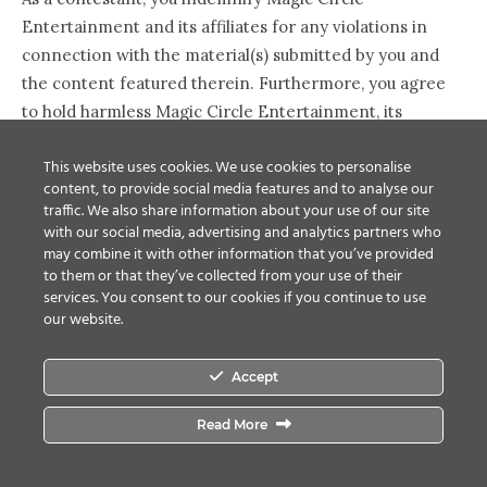
Entertainment and its affiliates for any violations in
connection with the material(s) submitted by you and
the content featured therein. Furthermore, you agree
to hold harmless Magic Circle Entertainment, its
affiliates, subsidiaries, directors, officers, agents and/or
This website uses cookies. We use cookies to personalise
employees against any and all claims, judgments,
content, to provide social media features and to analyse our
damages, liabilities, penalties and fines of any kind,
traffic. We also share information about your use of our site
stemming from any discovery that the submitted
with our social media, advertising and analytics partners who
material(s) violate any and all applicable laws.
may combine it with other information that you’ve provided
to them or that they’ve collected from your use of their
services. You consent to our cookies if you continue to use
Copyright in all materials submitted for this contest will
our website.
remain with the owner. Materials reproduced may
include a videographer/photographer credit where
Accept
feasible and at the discretion of Magic Circle
Entertainment.
Read More
With your entry into this contest, you grant Magic Circle